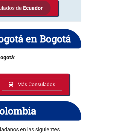
sulados de
Ecuador
Bogotá en Bogotá
ogotá
:
Más Consulados
Colombia
udadanos en las siguientes