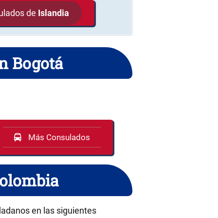
sulados de
Islandia
en Bogotá
Más Consulados
Colombia
udadanos en las siguientes