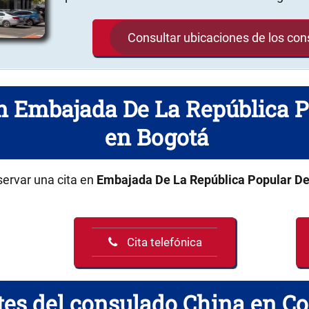
Consultar ubicaciones de los co
en Embajada De La República 
en Bogotá
servar una cita en
Embajada De La República Popular De
Cita telefónica
es del consulado China en C