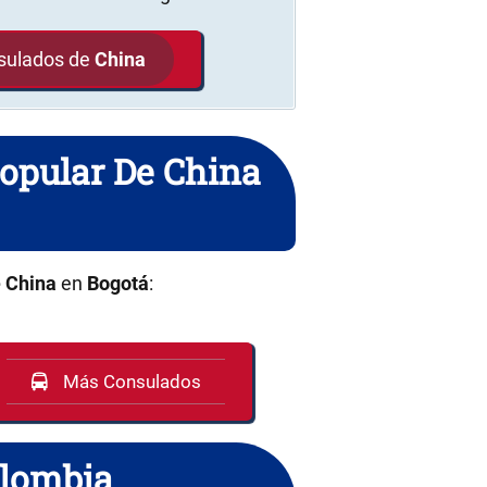
nsulados de
China
Popular De China
 China
en
Bogotá
:
Más Consulados
olombia