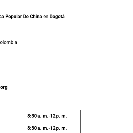
ca Popular De China
en
Bogotá
Colombia
.org
8:30 a. m.-12 p. m.
8:30 a. m.-12 p. m.