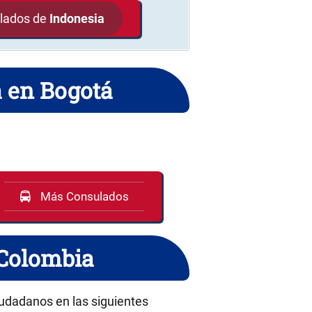
ulados de
Indonesia
a en Bogotá
Más Consulados
 Colombia
iudadanos en las siguientes