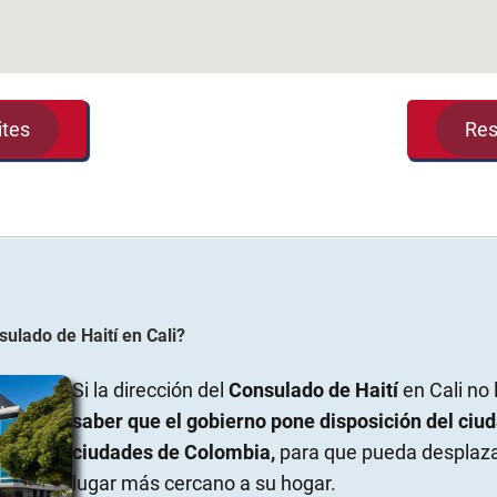
ites
Res
sulado de Haití
en
Cali
?
Si la dirección del
Consulado de Haití
en Cali no 
saber que el gobierno pone disposición del ciu
ciudades de Colombia,
para que pueda desplazar
lugar más cercano a su hogar.