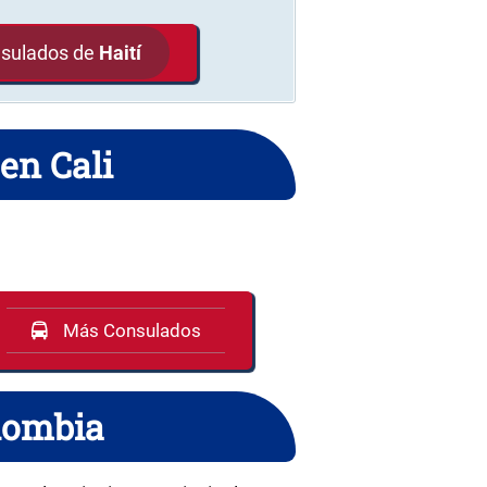
nsulados de
Haití
en Cali
Más Consulados
olombia