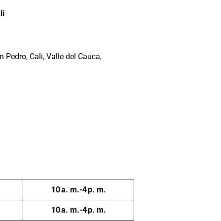
li
n Pedro, Cali, Valle del Cauca,
10 a. m.-4 p. m.
10 a. m.-4 p. m.